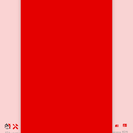
KON
STA
REFER