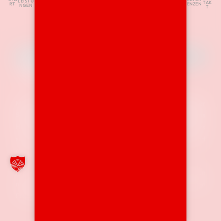
LEISTU
TAK
RT
ENZEN
NGEN
T
Ihr Partner
im Bereich Handwerk
Mit Bier Haus haben Sie einen zuverlässigen Partner an Ihrer
Seite, wenn es um handwerkliche Dienstleistungen rund ums
Haus geht.
Dank unseres umfangreichen Maschinen-Fuhrparks
sind wir in der Lage, eine Vielzahl von Aufträgen schnell und
effizient zu realisieren.
Mit unserem fundierten Know-how bieten wir Ihnen
maßgeschneiderte Lösungen und stehen Ihnen bei all Ihren
Projekten kompetent zur Seite.